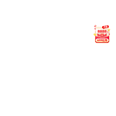
实时比分&赛程
覆盖各大热门体育联赛，推送精准及时，助您不错过的每一秒精彩。