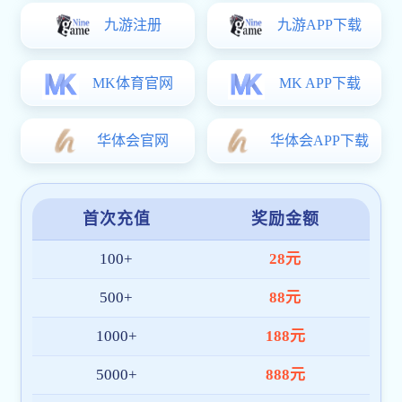
我们不仅构建防线，更不断优化每一个安全细节
企鹅体育 · 应用版本更新日志
每一次更新，都是为提供更高效、更沉浸式的赛事体验而前